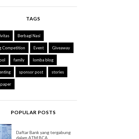
TAGS
ivitas
Berbagi Nasi
g Competition
Event
Giveaway
ool
family
lomba blog
enting
sponsor post
stories
lpaper
POPULAR POSTS
Daftar Bank yang tergabung
dalam ATM BCA