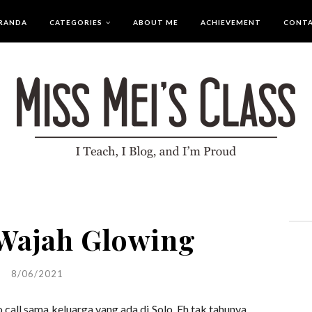
RANDA
CATEGORIES
ABOUT ME
ACHIEVEMENT
CONT
Wajah Glowing
8/06/2021
 call sama keluarga yang ada di Solo. Eh tak tahunya