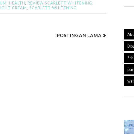
RUM
,
HEALTH
,
REVIEW SCARLETT WHITENING
,
NIGHT CREAM
,
SCARLETT WHITENING
Akt
POSTINGAN LAMA
Blo
Sch
par
wal