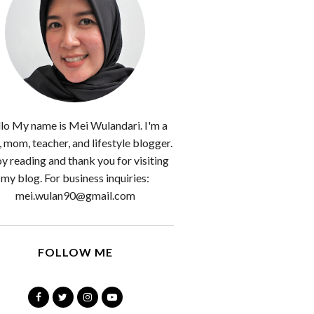
lo My name is Mei Wulandari. I'm a
, mom, teacher, and lifestyle blogger.
y reading and thank you for visiting
my blog. For business inquiries:
mei.wulan90@gmail.com
FOLLOW ME