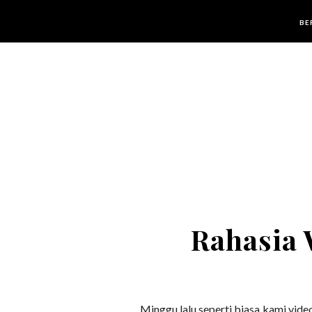
BE
Rahasia 
Minggu lalu seperti biasa kami video