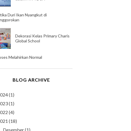
tika Duri Ikan Nyangkut di
nggorokan
Dekorasi Kelas Primary Charis
Global School
oses Melahirkan Normal
BLOG ARCHIVE
024
(1)
023
(1)
022
(4)
021
(18)
Desember
(1)
►