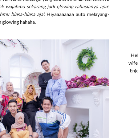
ok wajahmu sekarang jadi glowing rahasianya apa?
hmu biasa-biasa aja”.
Hiyaaaaaaaa auto melayang-
h glowing hahaha.
Hel
wife
Enjo