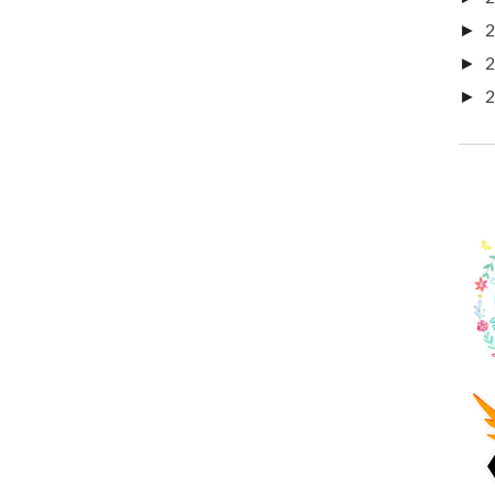
2
►
2
►
2
►