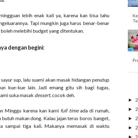
ingguan lebih enak kali ya, karena kan bisa tahu
Ke
Te
ngeluarannya. Tapi mungkin juga harus benar-benar
boleh melebihi budget yang ditentukan.
nya dengan begini:
Pr
 sayur sup, lalu suami akan masak hidangan penutup
pun kue-kue lain. Jadi emang gitu sih bagi tugas,
suami suka masak
dessert
, cocok deh.
2
►
2
►
dan Minggu karena kan kami
full time
ada di rumah,
2
m butuh makan dong. Kalau jajan terus boros banget,
►
nya sampai tiga kali. Makanya memasak di waktu
2
►
2
►