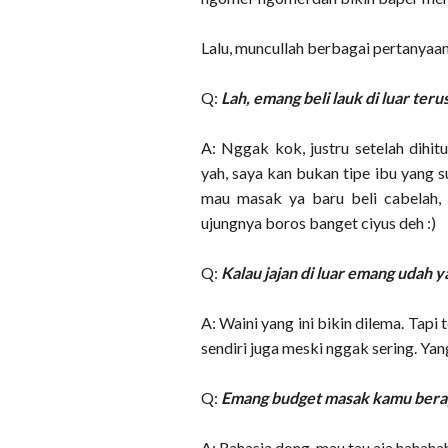
Lalu, muncullah berbagai pertanyaan 
Q:
Lah, emang beli lauk di luar ter
A: Nggak kok, justru setelah dihit
yah, saya kan bukan tipe ibu yang s
mau masak ya baru beli cabelah, 
ujungnya boros banget ciyus deh :)
Q:
Kalau jajan di luar emang udah y
A: Waini yang ini bikin dilema. Tapi
sendiri juga meski nggak sering. Ya
Q:
Emang budget masak kamu bera
A: Rahasia dong, mau tau aja hahaha