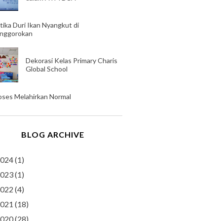
tika Duri Ikan Nyangkut di
nggorokan
Dekorasi Kelas Primary Charis
Global School
oses Melahirkan Normal
BLOG ARCHIVE
024
(1)
023
(1)
022
(4)
021
(18)
020
(28)