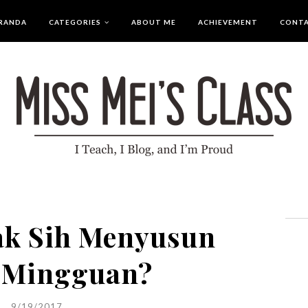
RANDA
CATEGORIES
ABOUT ME
ACHIEVEMENT
CONT
ak Sih Menyusun
 Mingguan?
9/19/2017