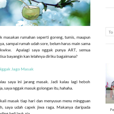
k masakan rumahan seperti goreng, tumis, maupun
ya, sampai rumah udah sore, belum harus main sama
wkwkw. Apalagi saya nggak punya ART, semua
 Bisa bayangin kan lelahnya diriku bagaimana?
Nggak Jago Masak
au saya ini jarang masak. Jadi kalau lagi heboh
a, saya nggak masuk golongan itu, hahaha.
n kali masak tiap hari dan menyusun menu mingguan
loh, saya udah capek jiwa raga. Makanya daripada
Pe
ng beli lauk aja.