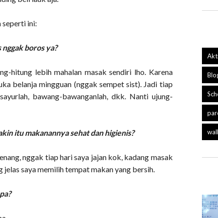
seperti ini:
us nggak boros ya?
Akt
ung-hitung lebih mahalan masak sendiri lho. Karena
Blo
uka belanja mingguan (nggak sempet sist). Jadi tiap
Sch
sayurlah, bawang-bawanganlah, dkk. Nanti ujung-
par
akin itu makanannya sehat dan higienis?
wal
 tenang, nggak tiap hari saya jajan kok, kadang masak
ng jelas saya memilih tempat makan yang bersih.
pa?
ha.