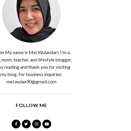
lo My name is Mei Wulandari. I'm a
, mom, teacher, and lifestyle blogger.
y reading and thank you for visiting
my blog. For business inquiries:
mei.wulan90@gmail.com
FOLLOW ME