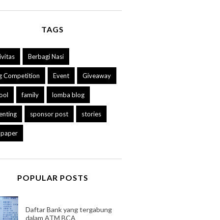
TAGS
ivitas
Berbagi Nasi
g Competition
Event
Giveaway
ool
family
lomba blog
enting
sponsor post
stories
lpaper
POPULAR POSTS
Daftar Bank yang tergabung
dalam ATM BCA