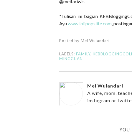
@meifariwis
*Tulisan ini bagian KEBBloggingC
Ayu
www.lolipopslife.com
, posting
Posted by
Mei Wulandari
LABELS:
FAMILY
,
KEBBLOGGINGCOL
MINGGUAN
Mei Wulandari
A wife, mom, teache
instagram or twitte
YOU 