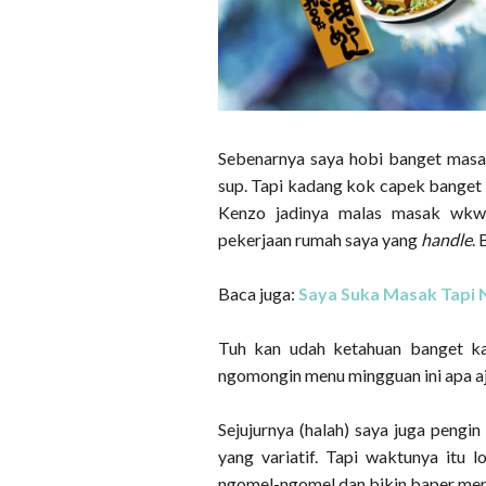
Sebenarnya saya hobi banget masa
sup. Tapi kadang kok capek banget 
Kenzo jadinya malas masak wk
pekerjaan rumah saya yang
handle
.
Baca juga:
Saya Suka Masak Tapi 
Tuh kan udah ketahuan banget kal
ngomongin menu mingguan ini apa aj
Sejujurnya (halah) saya juga pengi
yang variatif. Tapi waktunya itu 
ngomel-ngomel dan bikin baper mendi