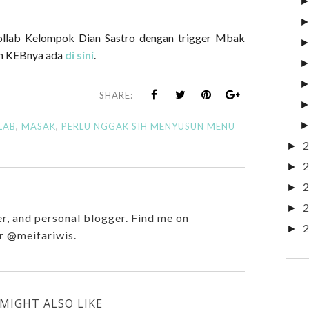
ollab Kelompok Dian Sastro dengan trigger Mbak
an KEBnya ada
di sini
.
SHARE:
LAB
,
MASAK
,
PERLU NGGAK SIH MENYUSUN MENU
2
►
2
►
2
►
2
►
r, and personal blogger. Find me on
2
►
r @meifariwis.
MIGHT ALSO LIKE