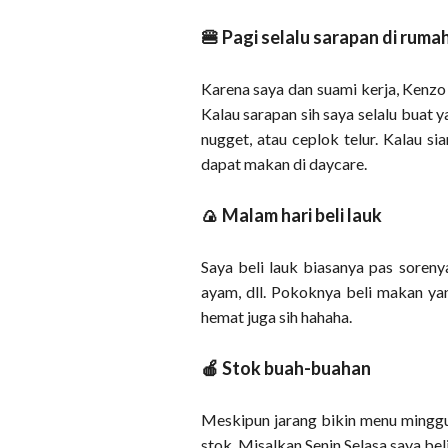
🍔 Pagi selalu sarapan di ruma
Karena saya dan suami kerja, Kenzo
Kalau sarapan sih saya selalu buat ya
nugget, atau ceplok telur. Kalau s
dapat makan di daycare.
🍙 Malam hari beli lauk
Saya beli lauk biasanya pas soren
ayam, dll. Pokoknya beli makan yan
hemat juga sih hahaha.
🍎 Stok buah-buahan
Meskipun jarang bikin menu minggua
stok. Misalkan Senin Selasa saya be