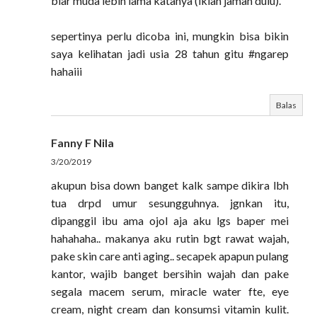
biar muda lebih lama katanya (iklan jaman dulu).
sepertinya perlu dicoba ini, mungkin bisa bikin
saya kelihatan jadi usia 28 tahun gitu #ngarep
hahaiii
Balas
Fanny F Nila
3/20/2019
akupun bisa down banget kalk sampe dikira lbh
tua drpd umur sesungguhnya. jgnkan itu,
dipanggil ibu ama ojol aja aku lgs baper mei
hahahaha.. makanya aku rutin bgt rawat wajah,
pake skin care anti aging.. secapek apapun pulang
kantor, wajib banget bersihin wajah dan pake
segala macem serum, miracle water fte, eye
cream, night cream dan konsumsi vitamin kulit.