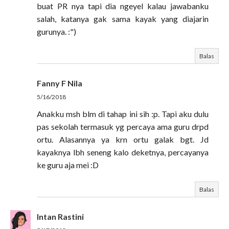
buat PR nya tapi dia ngeyel kalau jawabanku
salah, katanya gak sama kayak yang diajarin
gurunya. :")
Balas
Fanny F Nila
5/16/2018
Anakku msh blm di tahap ini sih :p. Tapi aku dulu
pas sekolah termasuk yg percaya ama guru drpd
ortu. Alasannya ya krn ortu galak bgt. Jd
kayaknya lbh seneng kalo deketnya, percayanya
ke guru aja mei :D
Balas
Intan Rastini