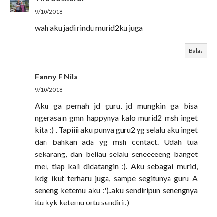
9/10/2018
wah aku jadi rindu murid2ku juga
Balas
Fanny F Nila
9/10/2018
Aku ga pernah jd guru, jd mungkin ga bisa
ngerasain gmn happynya kalo murid2 msh inget
kita :) . Tapiiii aku punya guru2 yg selalu aku inget
dan bahkan ada yg msh contact. Udah tua
sekarang, dan beliau selalu seneeeeeng banget
mei, tiap kali didatangin :). Aku sebagai murid,
kdg ikut terharu juga, sampe segitunya guru A
seneng ketemu aku :')..aku sendiripun senengnya
itu kyk ketemu ortu sendiri :)