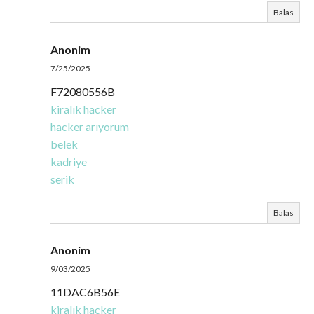
Balas
Anonim
7/25/2025
F72080556B
kiralık hacker
hacker arıyorum
belek
kadriye
serik
Balas
Anonim
9/03/2025
11DAC6B56E
kiralık hacker